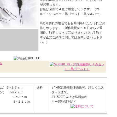
が実現します。
お色は全部で４色ご用意しています。（ゴー
ルド・シルバー・黒ゴールド・黒シルバー）
※売り切れの場合でもお時間をいただければお
作り致します。（製作期間約１０日から２週
間位。時期によって異なりますのでお手数で
すが正式な納期に関してはお問い合わせ下さ
い。）
ム）６×１７ｃｍ
送料
;">※定形外郵便発送可。詳しくはス
ン） ５×７ｃｍ
タッフまで。
） ２×３ｃｍ
31,500円以上は送料無料
 ３×１１ｃｍ
※一部地域を除く