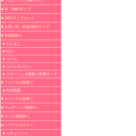
ウェディング2WAYタイプ
和 2WAYタイプ
2WAYタイプセット
お買い得・特価2WAYタイプ
和装髪飾り
かんざし
Uピン
コーム
コーム＆Ｕピン
コサージュ＆髪飾り両用タイプ
フォーマル髪飾り
和洋両用
カジュアル髪飾り
ウェディング髪飾り
ダンス用髪飾り
ヘアアクセサリー
カチューシャ