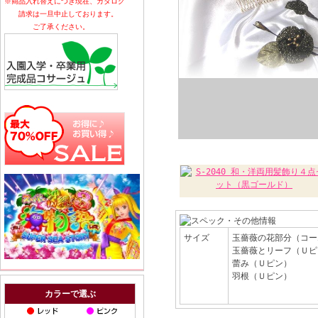
※商品入れ替えにつき現在、カタログ
請求は一旦中止しております。
ご了承ください。
サイズ
玉薔薇の花部分（コー
玉薔薇とリーフ（Ｕピ
蕾み（Ｕピン
羽根（Ｕピン）
カラーで選ぶ