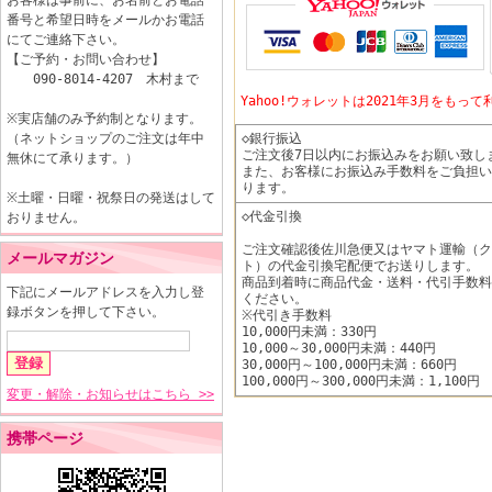
お客様は事前に、お名前とお電話
番号と希望日時をメールかお電話
にてご連絡下さい。
【ご予約・お問い合わせ】
090-8014-4207 木村まで
Yahoo!ウォレットは2021年3月をも
※実店舗のみ予約制となります。
（ネットショップのご注文は年中
◇銀行振込
ご注文後7日以内にお振込みをお願い致し
無休にて承ります。）
また、お客様にお振込み手数料をご負担い
ります。
※土曜・日曜・祝祭日の発送はして
◇代金引換
おりません。
ご注文確認後佐川急便又はヤマト運輸（ク
メールマガジン
ト）の代金引換宅配便でお送りします。
商品到着時に商品代金・送料・代引手数料
下記にメールアドレスを入力し登
ください。
録ボタンを押して下さい。
※代引き手数料
10,000円未満：330円
10,000～30,000円未満：440円
30,000円～100,000円未満：660円
100,000円～300,000円未満：1,100円
変更・解除・お知らせはこちら >>
携帯ページ