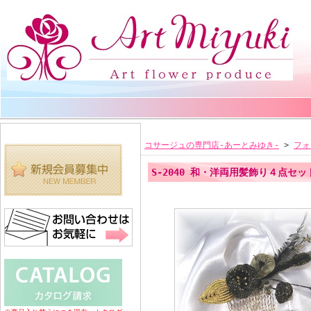
コサージュの専門店-あーとみゆき-
>
フォ
S-2040 和・洋両用髪飾り４点セ