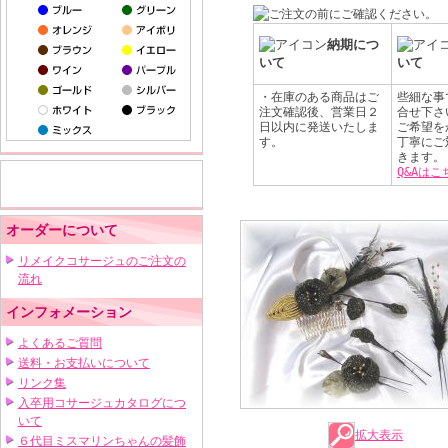
納期につ
いて
いて
・在庫のある商品はご
些細な事
注文確認後、営業日２
合せ下さ
日以内に発送いたしま
ご希望を
す。
丁寧にご
きます。
Q&Aはこ
オーダーについて
リメイクコサージュのご注文の
流れ
インフォメーション
よくあるご質問
送料・お支払いについて
リンク集
入卒用コサージュカタログにつ
いて
拡大表示
６代目ミスマリンちゃんの髪飾