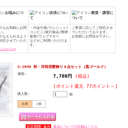
お悩みにつ
決済につい
教室・講習に
て
ついて
でもお気軽にお問
・代金引換/クレジット/
ご希望に応じてご対応させ
い。
コンビニ/銀行振込/郵便
ていただいております。
かなえられるよう
振替/ウェブマネー
お気軽にお問合せ下さい。
対応させていただ
などがご利用いただけま
す。
ちらから>>
S-2040 和・洋両用髪飾り４点セット（黒ゴールド）
価格:
7,700円
(税込)
[ポイント還元 77ポイント～]
購入数:
個
在庫
1個
返品についての詳細はこちら