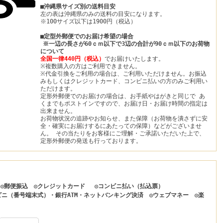
■沖縄県サイズ別の送料目安
左の表は沖縄県のみの送料の目安になります。
※100サイズ以下は1900円（税込）
■定型外郵便でのお届け希望の場合
※一辺の長さが60ｃｍ以下で3辺の合計が90ｃｍ以下のお荷物
について
全国一律440円（税込）
でお届けいたします。
※複数購入の方はご利用できません。
※代金引換をご利用の場合は、ご利用いただけません。お振込
みもしくはクレジットカード、コンビニ払いの方のみご利用い
ただけます。
定形外郵便でのお届けの場合は、お手紙やはがきと同じで あ
くまでもポストインですので、お届け日・お届け時間の指定は
出来ません。
お荷物状況の追跡やお知らせ、また保障（お荷物を潰さずに安
全・確実にお届けするにあたっての保障）などがございませ
ん。 その当たりをお客様にご理解・ご承諾いただいた上で、
定形外郵便の発送も行っております。
 ◎郵便振込 ◎クレジットカード ◎コンビニ払い（払込票）
ビニ（番号端末式）・銀行ATM・ネットバンキング決済 ◎ウェブマネー ◎楽