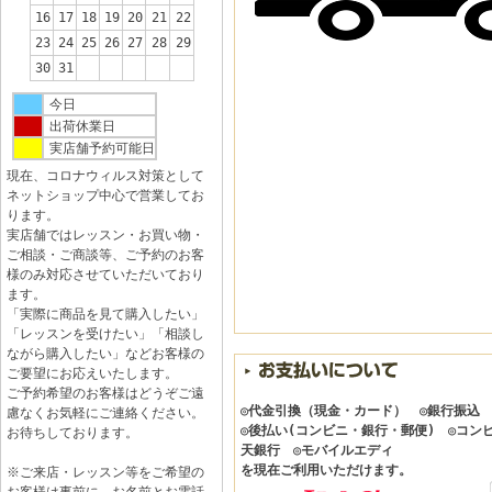
16
17
18
19
20
21
22
23
24
25
26
27
28
29
30
31
今日
出荷休業日
実店舗予約可能日
現在、コロナウィルス対策として
ネットショップ中心で営業してお
ります。
実店舗ではレッスン・お買い物・
ご相談・ご商談等、ご予約のお客
様のみ対応させていただいており
ます。
「実際に商品を見て購入したい」
「レッスンを受けたい」「相談し
ながら購入したい」などお客様の
ご要望にお応えいたします。
ご予約希望のお客様はどうぞご遠
◎代金引換（現金・カード） ◎銀行振込
慮なくお気軽にご連絡ください。
◎後払い(コンビニ・銀行・郵便) ◎コン
お待ちしております。
天銀行 ◎モバイルエディ
を現在ご利用いただけます。
※ご来店・レッスン等をご希望の