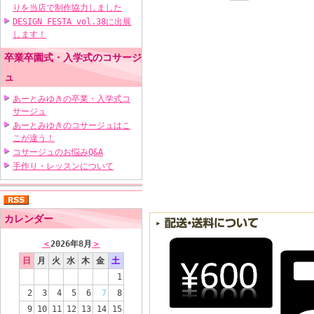
りを当店で制作協力しました
DESIGN FESTA vol.38に出展
します！
卒業卒園式・入学式のコサージ
ュ
あーとみゆきの卒業・入学式コ
サージュ
あーとみゆきのコサージュはこ
こが違う！
コサージュのお悩みQ&A
手作り・レッスンについて
カレンダー
＜
2026年8月
＞
日
月
火
水
木
金
土
1
2
3
4
5
6
7
8
9
10
11
12
13
14
15