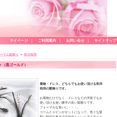
マイページ
｜
ご利用案内
｜
お問い合せ
｜
サイトマップ
ーマル髪飾り
>
和洋両用
ット（黒ゴールド）
着物・ドレス、どちらでもお使い頂ける和洋
両用の髪飾りです。
お着物だけでなく、ドレスなどの洋装でもお
使い頂ける使い勝手の良い髪飾りです。
フォーマルな装いに・・・。
コームとＵピンがセットになって、色々な髪
型に対応出来るので自分らしいヘアスタイル