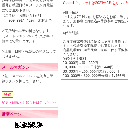
お客様は事前に、お名前とお電話
Yahoo!ウォレットは2021年3月をも
番号と希望日時をメールかお電話
にてご連絡下さい。
◇銀行振込
【ご予約・お問い合わせ】
ご注文後7日以内にお振込みをお願い致し
090-8014-4207 木村まで
また、お客様にお振込み手数料をご負担い
ります。
※実店舗のみ予約制となります。
◇代金引換
（ネットショップのご注文は年中
無休にて承ります。）
ご注文確認後佐川急便又はヤマト運輸（ク
ト）の代金引換宅配便でお送りします。
商品到着時に商品代金・送料・代引手数料
※土曜・日曜・祝祭日の発送はして
ください。
おりません。
※代引き手数料
10,000円未満：330円
メールマガジン
10,000～30,000円未満：440円
30,000円～100,000円未満：660円
100,000円～300,000円未満：1,100円
下記にメールアドレスを入力し登
録ボタンを押して下さい。
変更・解除・お知らせはこちら >>
携帯ページ