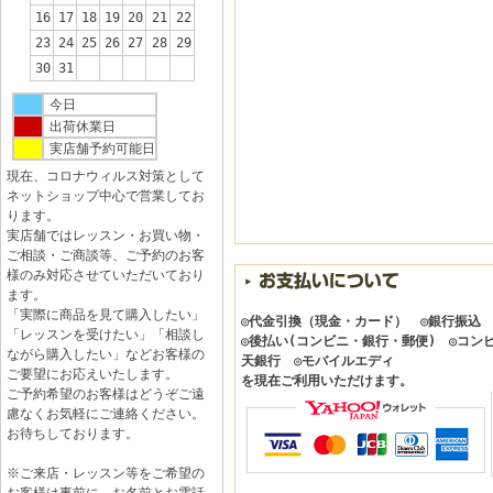
16
17
18
19
20
21
22
23
24
25
26
27
28
29
30
31
今日
出荷休業日
実店舗予約可能日
現在、コロナウィルス対策として
ネットショップ中心で営業してお
ります。
実店舗ではレッスン・お買い物・
ご相談・ご商談等、ご予約のお客
様のみ対応させていただいており
ます。
「実際に商品を見て購入したい」
◎代金引換（現金・カード） ◎銀行振込
「レッスンを受けたい」「相談し
◎後払い(コンビニ・銀行・郵便) ◎コン
ながら購入したい」などお客様の
天銀行 ◎モバイルエディ
ご要望にお応えいたします。
を現在ご利用いただけます。
ご予約希望のお客様はどうぞご遠
慮なくお気軽にご連絡ください。
お待ちしております。
※ご来店・レッスン等をご希望の