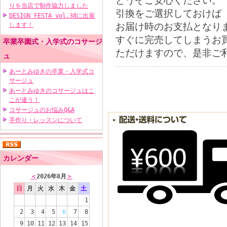
どうぞご安心ください。
りを当店で制作協力しました
引換をご選択しておけば
DESIGN FESTA vol.38に出展
お届け時のお支払となり
します！
すぐに完売してしまうお
卒業卒園式・入学式のコサージ
ただけますので、是非ご
ュ
あーとみゆきの卒業・入学式コ
サージュ
あーとみゆきのコサージュはこ
こが違う！
コサージュのお悩みQ&A
手作り・レッスンについて
カレンダー
＜
2026年8月
＞
日
月
火
水
木
金
土
1
2
3
4
5
6
7
8
9
10
11
12
13
14
15