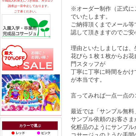
※商品入れ替えにつき現在、カタログ
請求は一旦中止しております。
※オーダー制作（正式に
ご了承ください。
でいたします。
ご納得頂くまでメール等
認して頂きますのでご安
理由といたしましては、
花びら１枚１枚からお花
門スタッフが
丁寧に丁寧に時間をかけ
が本当です。
言ってみれば一点一点の
最近では「サンプル無料
サンプル依頼のお客さま
カラーで選ぶ
化粧品のようにサンプル
コサージュのような手間