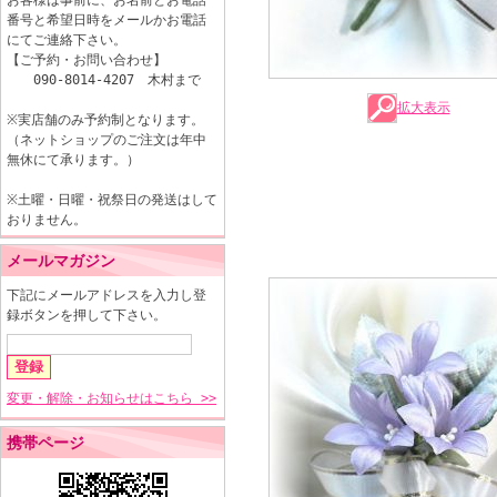
お客様は事前に、お名前とお電話
番号と希望日時をメールかお電話
にてご連絡下さい。
【ご予約・お問い合わせ】
090-8014-4207 木村まで
拡大表示
※実店舗のみ予約制となります。
（ネットショップのご注文は年中
無休にて承ります。）
※土曜・日曜・祝祭日の発送はして
おりません。
メールマガジン
下記にメールアドレスを入力し登
録ボタンを押して下さい。
変更・解除・お知らせはこちら >>
携帯ページ