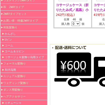
ウェディング2WAYタイプ
コサージュケース（折
コサー
和 2WAYタイプ
りたたみ式／底黒）小
りたた
2WAYタイプセット
242円(税込)
419円
在庫 46 個
お買い得・特価2WAYタイプ
購入数
個
購
和装髪飾り
かんざし
Uピン
コーム
コーム＆Ｕピン
コサージュ＆髪飾り両用タイプ
フォーマル髪飾り
和洋両用
カジュアル髪飾り
ウェディング髪飾り
ダンス用髪飾り
ヘアアクセサリー
カチューシャ