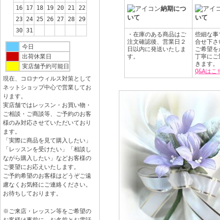
16
17
18
19
20
21
22
納期につ
いて
いて
23
24
25
26
27
28
29
30
31
・在庫のある商品はご
些細な事
注文確認後、営業日２
合せ下さ
今日
日以内に発送いたしま
ご希望を
出荷休業日
す。
丁寧にご
きます。
実店舗予約可能日
Q&Aはこ
現在、コロナウィルス対策として
ネットショップ中心で営業してお
ります。
実店舗ではレッスン・お買い物・
ご相談・ご商談等、ご予約のお客
様のみ対応させていただいており
ます。
「実際に商品を見て購入したい」
「レッスンを受けたい」「相談し
ながら購入したい」などお客様の
ご要望にお応えいたします。
ご予約希望のお客様はどうぞご遠
慮なくお気軽にご連絡ください。
お待ちしております。
※ご来店・レッスン等をご希望の