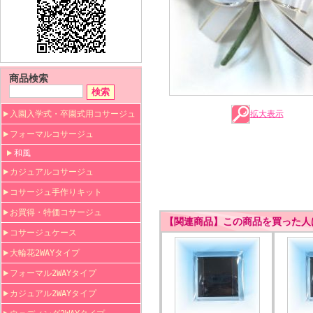
商品検索
入園入学式・卒園式用コサージュ
拡大表示
フォーマルコサージュ
和風
カジュアルコサージュ
コサージュ手作りキット
お買得・特価コサージュ
【関連商品】この商品を買った人
コサージュケース
大輪花2WAYタイプ
フォーマル2WAYタイプ
カジュアル2WAYタイプ