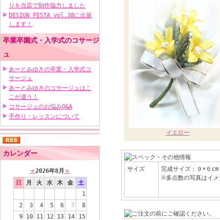
りを当店で制作協力しました
DESIGN FESTA vol.38に出展
します！
卒業卒園式・入学式のコサージ
ュ
あーとみゆきの卒業・入学式コ
サージュ
あーとみゆきのコサージュはこ
こが違う！
コサージュのお悩みQ&A
手作り・レッスンについて
イエロー
カレンダー
サイズ
完成サイズ：９×６cm
＜
2026年8月
＞
※多点数の写真はイメ
日
月
火
水
木
金
土
1
2
3
4
5
6
7
8
9
10
11
12
13
14
15