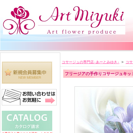
コサージュの専門店-あーとみゆき-
>
コサ
フリージアの手作りコサージュキッ