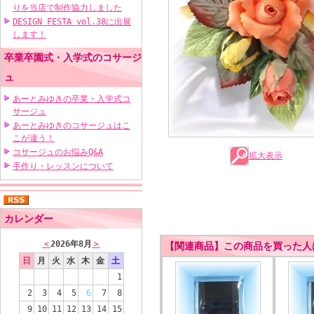
りを当店で制作協力しました
DESIGN FESTA vol.38に出展
します！
卒業卒園式・入学式のコサージ
ュ
あーとみゆきの卒業・入学式コ
サージュ
あーとみゆきのコサージュはこ
こが違う！
コサージュのお悩みQ&A
拡大表示
手作り・レッスンについて
カレンダー
＜
2026年8月
＞
【関連商品】この商品を買った人
日
月
火
水
木
金
土
1
2
3
4
5
6
7
8
9
10
11
12
13
14
15