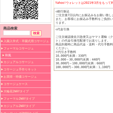
Yahoo!ウォレットは2021年3月をも
◇銀行振込
ご注文後7日以内にお振込みをお願い致し
また、お客様にお振込み手数料をご負担い
ります。
商品検索
◇代金引換
ご注文確認後佐川急便又はヤマト運輸（ク
ト）の代金引換宅配便でお送りします。
入園入学式・卒園式用コサージュ
商品到着時に商品代金・送料・代引手数料
ください。
フォーマルコサージュ
※代引き手数料
和風
10,000円未満：330円
10,000～30,000円未満：440円
カジュアルコサージュ
30,000円～100,000円未満：660円
100,000円～300,000円未満：1,100円
コサージュ手作りキット
お買得・特価コサージュ
コサージュケース
大輪花2WAYタイプ
フォーマル2WAYタイプ
カジュアル2WAYタイプ