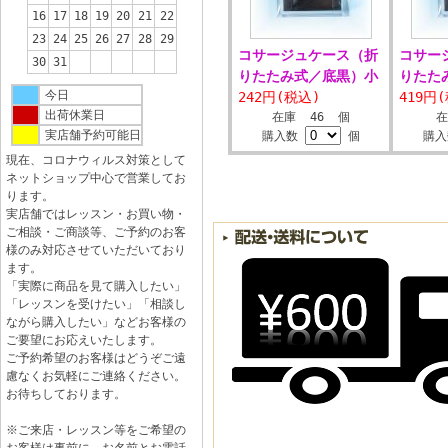
16
17
18
19
20
21
22
23
24
25
26
27
28
29
コサージュケース（折
コサー
30
31
りたたみ式／底黒）小
りたた
今日
242円(税込)
419円
出荷休業日
在庫 46 個
実店舗予約可能日
購入数
個
購
現在、コロナウィルス対策として
ネットショップ中心で営業してお
ります。
実店舗ではレッスン・お買い物・
ご相談・ご商談等、ご予約のお客
様のみ対応させていただいており
ます。
「実際に商品を見て購入したい」
「レッスンを受けたい」「相談し
ながら購入したい」などお客様の
ご要望にお応えいたします。
ご予約希望のお客様はどうぞご遠
慮なくお気軽にご連絡ください。
お待ちしております。
※ご来店・レッスン等をご希望の