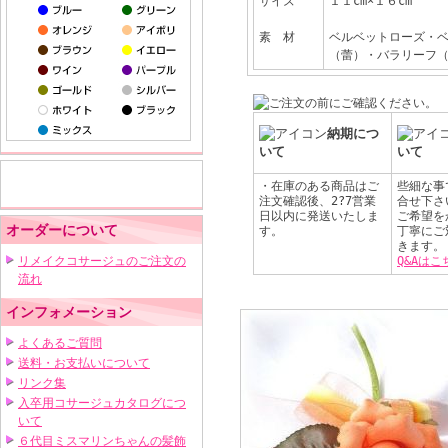
サイズ
１１cm×１６cm
素 材
ベルベットローズ・
（蕾）・バラリーフ（
納期につ
いて
いて
・在庫のある商品はご
些細な事
注文確認後、2?7営業
合せ下さ
日以内に発送いたしま
ご希望を
オーダーについて
す。
丁寧にご
きます。
リメイクコサージュのご注文の
Q&Aはこ
流れ
インフォメーション
よくあるご質問
送料・お支払いについて
リンク集
入卒用コサージュカタログにつ
いて
６代目ミスマリンちゃんの髪飾