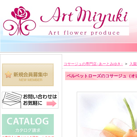
コサージュの専門店-あーとみゆき-
>
入園
ベルベットローズのコサージュ（オ