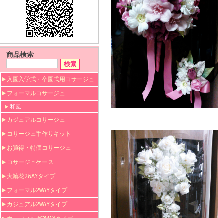
商品検索
入園入学式・卒園式用コサージュ
フォーマルコサージュ
和風
カジュアルコサージュ
コサージュ手作りキット
お買得・特価コサージュ
コサージュケース
大輪花2WAYタイプ
フォーマル2WAYタイプ
カジュアル2WAYタイプ