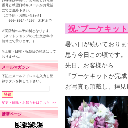
お客様は事前に、お名前とお電話
番号と希望日時をメールかお電話
にてご連絡下さい。
【ご予約・お問い合わせ】
090-8014-4207 木村まで
祝♪ブーケキッ
※実店舗のみ予約制となります。
（ネットショップのご注文は年中
無休にて承ります。）
暑い日が続いておりま
※土曜・日曜・祝祭日の発送はして
思う今日この頃です。
おりません。
先日、お客様から
メールマガジン
『ブーケキットが完成
下記にメールアドレスを入力し登
録ボタンを押して下さい。
お写真も頂戴し、拝見し
変更・解除・お知らせはこちら >>
携帯ページ