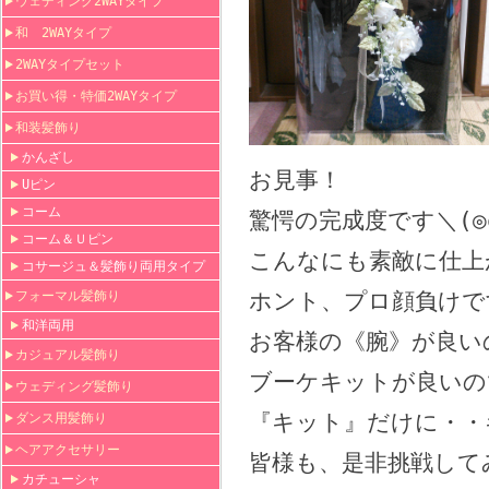
ウェディング2WAYタイプ
和 2WAYタイプ
2WAYタイプセット
お買い得・特価2WAYタイプ
和装髪飾り
かんざし
お見事！
Uピン
コーム
驚愕の完成度です＼(◎
コーム＆Ｕピン
こんなにも素敵に仕上が
コサージュ＆髪飾り両用タイプ
フォーマル髪飾り
ホント、プロ顔負けで
和洋両用
お客様の《腕》が良い
カジュアル髪飾り
ブーケキットが良いので
ウェディング髪飾り
『キット』だけに・・キ
ダンス用髪飾り
ヘアアクセサリー
皆様も、是非挑戦してみ
カチューシャ