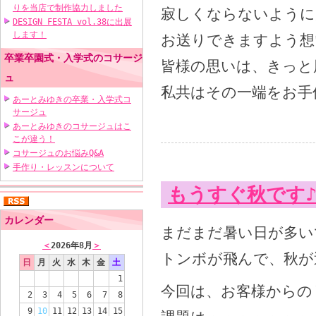
りを当店で制作協力しました
寂しくならないように
DESIGN FESTA vol.38に出展
します！
お送りできますよう想
卒業卒園式・入学式のコサージ
皆様の思いは、きっと
ュ
私共はその一端をお手
あーとみゆきの卒業・入学式コ
サージュ
あーとみゆきのコサージュはこ
こが違う！
コサージュのお悩みQ&A
手作り・レッスンについて
もうすぐ秋です
カレンダー
まだまだ暑い日が多い
＜
2026年8月
＞
トンボが飛んで、秋が近
日
月
火
水
木
金
土
1
今回は、お客様からのリ
2
3
4
5
6
7
8
9
10
11
12
13
14
15