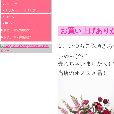
バレッタ
ダッカール・クリップ
コーム
Uピン
お買い上げありが
和装・洋装両用髪飾り
お買い得・特価髪飾り
いつもご覧頂きあ
いや～(^-^ゞ
売れちゃいました＼(^
当店のオススメ品！