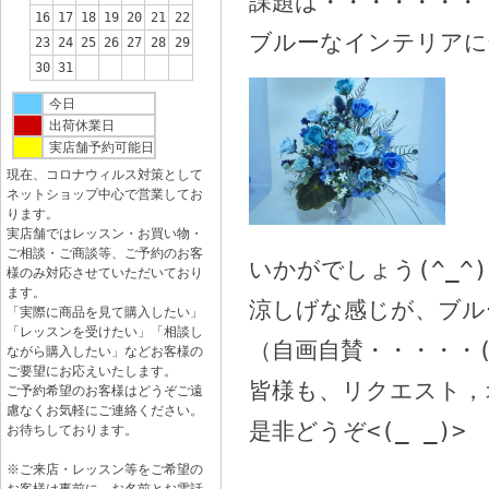
課題は・・・・・・・
16
17
18
19
20
21
22
ブルーなインテリアに
23
24
25
26
27
28
29
30
31
今日
出荷休業日
実店舗予約可能日
現在、コロナウィルス対策として
ネットショップ中心で営業してお
ります。
実店舗ではレッスン・お買い物・
ご相談・ご商談等、ご予約のお客
いかがでしょう(^_^)
様のみ対応させていただいており
ます。
涼しげな感じが、ブル
「実際に商品を見て購入したい」
「レッスンを受けたい」「相談し
（自画自賛・・・・・(
ながら購入したい」などお客様の
ご要望にお応えいたします。
皆様も、リクエスト，
ご予約希望のお客様はどうぞご遠
慮なくお気軽にご連絡ください。
是非どうぞ<(_ _)>
お待ちしております。
※ご来店・レッスン等をご希望の