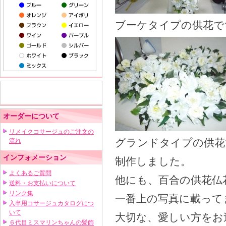
ブーケタイプの供花で
オーダーについて
リメイクコサージュのご注文の
グランドタイプの供花
流れ
インフォメーション
制作しました。
よくあるご質問
他にも、百合の供花仏
送料・お支払いについて
リンク集
一番上の写真に載って
入卒用コサージュカタログにつ
いて
大切な、愛しい方をお
６代目ミスマリンちゃんの髪飾